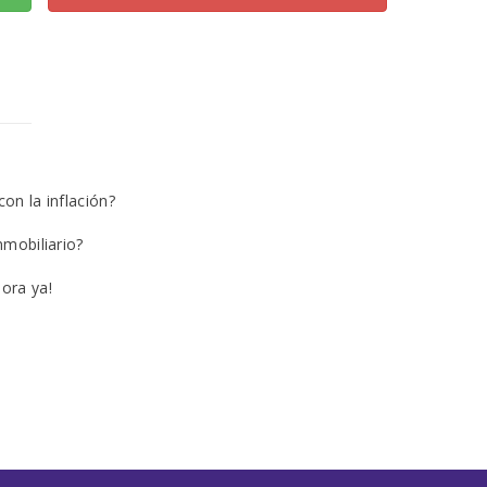
con la inflación?
nmobiliario?
hora ya!