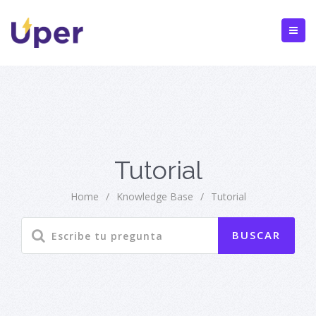
Tutorial
Home
/
Knowledge Base
/
Tutorial