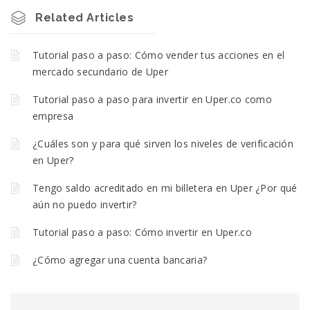
Related Articles
Tutorial paso a paso: Cómo vender tus acciones en el
mercado secundario de Uper
Tutorial paso a paso para invertir en Uper.co como
empresa
¿Cuáles son y para qué sirven los niveles de verificación
en Uper?
Tengo saldo acreditado en mi billetera en Uper ¿Por qué
aún no puedo invertir?
Tutorial paso a paso: Cómo invertir en Uper.co
¿Cómo agregar una cuenta bancaria?