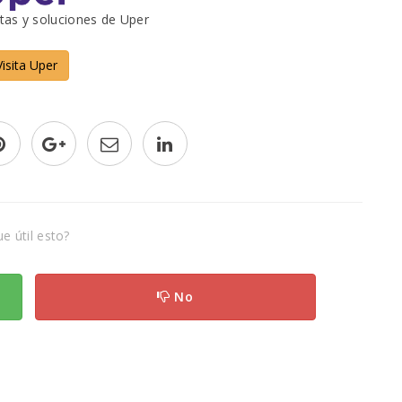
tas y soluciones de Uper
Visita Uper
e útil esto?
No